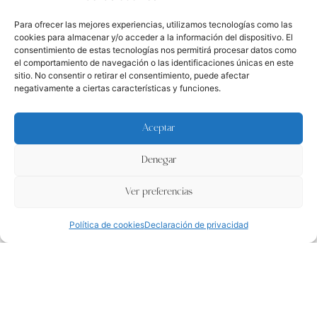
SERVICIOS Y EXPERIENCIAS
Fotógrafo de Bodas Zaragoza
Para ofrecer las mejores experiencias, utilizamos tecnologías como las
Fotografia de familia Zaragoza
cookies para almacenar y/o acceder a la información del dispositivo. El
Sesión preboda y postboda
consentimiento de estas tecnologías nos permitirá procesar datos como
Sesión embarazo exterior
el comportamiento de navegación o las identificaciones únicas en este
Fotógrafo de comunión Zaragoza
sitio. No consentir o retirar el consentimiento, puede afectar
Sesión recien nacido lifestyle
negativamente a ciertas características y funciones.
Eventos y corporativo
Fotografia familiar
Aceptar
Zaragoza · Aragón · España
Denegar
EVOQUE · Una nueva forma de vivir lo inolvidable
All content Copyright © 2026 Verónica Rodríguez Fotografía
Ver preferencias
¡Escríbeme!
Contacto
Política de cookies
Declaración de privacidad
Tel: 699 830 830
info@veronicarodriguezfotografia.com
POLÍTICA DE PRIVACIDAD