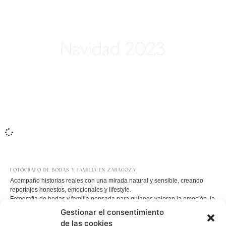
Navidad 2023
FOTÓGRAFO DE BODAS Y FAMILIA EN ZARAGOZA
Acompaño historias reales con una mirada natural y sensible, creando
reportajes honestos, emocionales y lifestyle.
Fotografía de bodas y familia pensada para quienes valoran la emoción, la
verdad del instante y los recuerdos que permanecen en el tiempo.
Gestionar el consentimiento
de las cookies