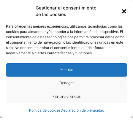
Acompaño historias reales con una mirada natural y sensible, creando
Gestionar el consentimiento
reportajes honestos, emocionales y lifestyle.
de las cookies
Fotografía de bodas y familia pensada para quienes valoran la emoción, la
verdad del instante y los recuerdos que permanecen en el tiempo.
Para ofrecer las mejores experiencias, utilizamos tecnologías como las
cookies para almacenar y/o acceder a la información del dispositivo. El
SERVICIOS Y EXPERIENCIAS
consentimiento de estas tecnologías nos permitirá procesar datos como
Fotógrafo de Bodas Zaragoza
el comportamiento de navegación o las identificaciones únicas en este
Fotografia de familia Zaragoza
sitio. No consentir o retirar el consentimiento, puede afectar
Sesión preboda y postboda
negativamente a ciertas características y funciones.
Sesión embarazo exterior
Fotógrafo de comunión Zaragoza
Sesión recien nacido lifestyle
Aceptar
Eventos y corporativo
Fotografia familiar
Denegar
Zaragoza · Aragón · España
Ver preferencias
EVOQUE · Una nueva forma de vivir lo inolvidable
¡Escríbeme!
All content Copyright © 2026 Verónica Rodríguez Fotografía
Política de cookies
Declaración de privacidad
Contacto
Tel: 699 830 830