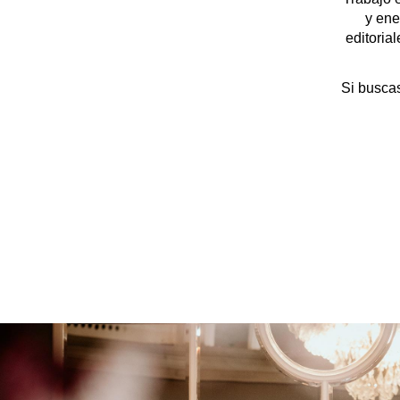
y ene
editoria
Si busca