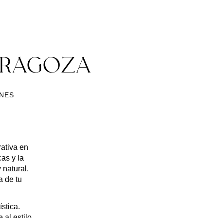
ARAGOZA
ONES
rativa en
as y la
 natural
,
a de tu
ística.
al estilo