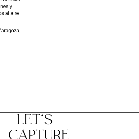
ones y
s al aire
Zaragoza,
LET’S
CAPTURE