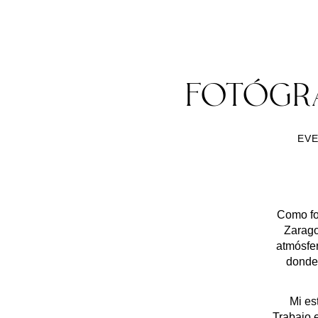
FOTÓGR
EVE
Como fo
Zarag
atmósfe
donde 
Mi est
Trabajo 