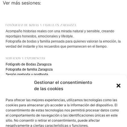
Ver más sesiones:
FOTÓGRAFO DE BODAS Y FAMILIA EN ZARAGOZA
Acompaño historias reales con una mirada natural y sensible, creando
reportajes honestos, emocionales y lifestyle.
Fotografía de bodas y familia pensada para quienes valoran la emoción, la
verdad del instante y los recuerdos que permanecen en el tiempo.
SERVICIOS Y EXPERIENCIAS
Fotógrafo de Bodas Zaragoza
Fotografia de familia Zaragoza
Sesión preboda y postboda
Sesión embarazo exterior
Gestionar el consentimiento
Fotógrafo de comunión Zaragoza
de las cookies
Sesión recien nacido lifestyle
Eventos y corporativo
Para ofrecer las mejores experiencias, utilizamos tecnologías como las
Fotografia familiar
cookies para almacenar y/o acceder a la información del dispositivo. El
consentimiento de estas tecnologías nos permitirá procesar datos como
el comportamiento de navegación o las identificaciones únicas en este
Zaragoza · Aragón · España
sitio. No consentir o retirar el consentimiento, puede afectar
EVOQUE · Una nueva forma de vivir lo inolvidable
negativamente a ciertas características y funciones.